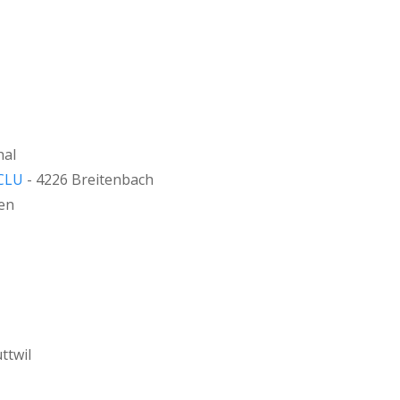
hal
CLU
- 4226 Breitenbach
en
ttwil